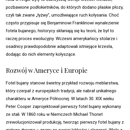
pozbawione podłokietników, do których dodano płaskie płozy,
czyli tak zwane „łyżwy”, umożliwiające ruch kołysania. Choć
często przypisuje się Benjaminowi Franklinowi wynalezienie
fotela bujanego, historycy skłaniają się ku teorii, że był to
raczej proces ewolucyjny. Wczesni amerykańscy stolarze i
osadnicy prawdopodobnie adaptowali istniejące krzesła,
dodając do nich elementy kołyszące.
Rozwój w Ameryce i Europie
Fotel bujany stanowi świetny przykład rozwoju meblarstwa,
który czerpał z europejskich tradycji, ale nabrał unikalnego
charakteru w Ameryce Północnej. W latach 30. XIX wieku
Peter Cooper zaprojektował pierwszy fotel bujany wykonany
ze stali. W 1860 roku w Niemczech Michael Thonet
zrewolucjonizował produkcję, tworząc pierwszy fotel bujany z