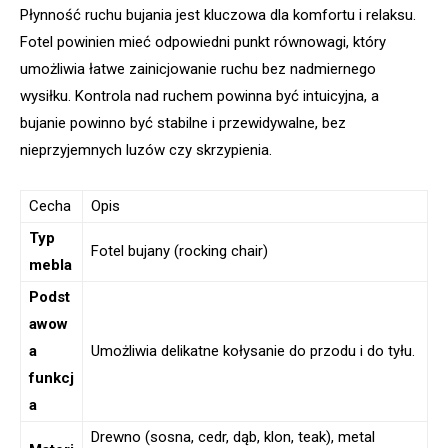
Płynność ruchu bujania jest kluczowa dla komfortu i relaksu.
Fotel powinien mieć odpowiedni punkt równowagi, który
umożliwia łatwe zainicjowanie ruchu bez nadmiernego
wysiłku. Kontrola nad ruchem powinna być intuicyjna, a
bujanie powinno być stabilne i przewidywalne, bez
nieprzyjemnych luzów czy skrzypienia.
Cecha
Opis
Typ
Fotel bujany (rocking chair)
mebla
Podst
awow
a
Umożliwia delikatne kołysanie do przodu i do tyłu.
funkcj
a
Drewno (sosna, cedr, dąb, klon, teak), metal