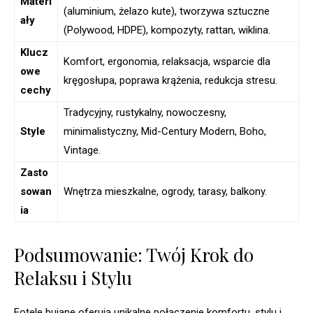
Materi
(aluminium, żelazo kute), tworzywa sztuczne
ały
(Polywood, HDPE), kompozyty, rattan, wiklina.
Klucz
Komfort, ergonomia, relaksacja, wsparcie dla
owe
kręgosłupa, poprawa krążenia, redukcja stresu.
cechy
Tradycyjny, rustykalny, nowoczesny,
Style
minimalistyczny, Mid-Century Modern, Boho,
Vintage.
Zasto
sowan
Wnętrza mieszkalne, ogrody, tarasy, balkony.
ia
Podsumowanie: Twój Krok do
Relaksu i Stylu
Fotele bujane oferują unikalne połączenie komfortu, stylu i