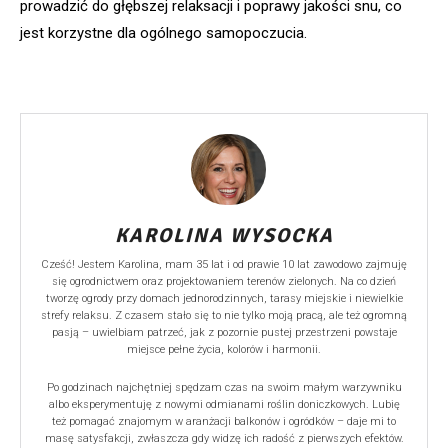
prowadzić do głębszej relaksacji i poprawy jakości snu, co
jest korzystne dla ogólnego samopoczucia.
KAROLINA WYSOCKA
Cześć! Jestem Karolina, mam 35 lat i od prawie 10 lat zawodowo zajmuję
się ogrodnictwem oraz projektowaniem terenów zielonych. Na co dzień
tworzę ogrody przy domach jednorodzinnych, tarasy miejskie i niewielkie
strefy relaksu. Z czasem stało się to nie tylko moją pracą, ale też ogromną
pasją – uwielbiam patrzeć, jak z pozornie pustej przestrzeni powstaje
miejsce pełne życia, kolorów i harmonii.
Po godzinach najchętniej spędzam czas na swoim małym warzywniku
albo eksperymentuję z nowymi odmianami roślin doniczkowych. Lubię
też pomagać znajomym w aranżacji balkonów i ogródków – daje mi to
masę satysfakcji, zwłaszcza gdy widzę ich radość z pierwszych efektów.