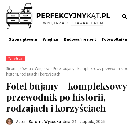
Strona główna
Wnętrza
Budowa i remont
Fotowoltaika
O
Wnętrza
Strona główna
Wnętrza
Fotel bujany - kompleksowy przewodnik po
historii, rodzajach i korzyściach
Fotel bujany – kompleksowy
przewodnik po historii,
rodzajach i korzyściach
Autor:
Karolina Wysocka
dnia
26 listopada, 2025