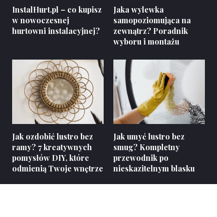
InstalHurt.pl – co kupisz
Jaka wylewka
w nowoczesnej
samopoziomująca na
hurtowni instalacyjnej?
zewnątrz? Poradnik
wyboru i montażu
Jak ozdobić lustro bez
Jak umyć lustro bez
ramy? 7 kreatywnych
smug? Kompletny
pomysłów DIY, które
przewodnik po
odmienią Twoje wnętrze
nieskazitelnym blasku