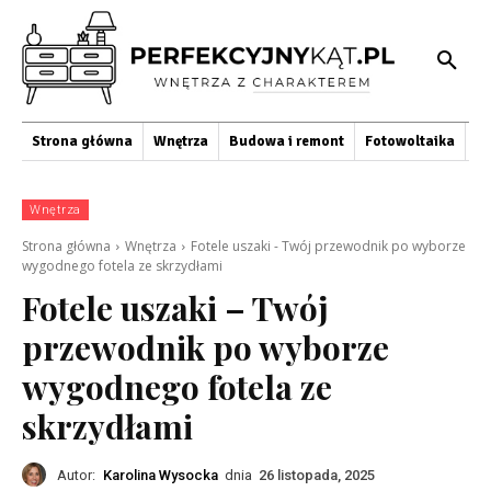
Strona główna
Wnętrza
Budowa i remont
Fotowoltaika
O
Wnętrza
Strona główna
Wnętrza
Fotele uszaki - Twój przewodnik po wyborze
wygodnego fotela ze skrzydłami
Fotele uszaki – Twój
przewodnik po wyborze
wygodnego fotela ze
skrzydłami
Autor:
Karolina Wysocka
dnia
26 listopada, 2025