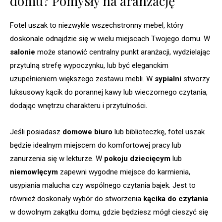
domu? Pomysły na aranżację
Fotel uszak to niezwykle wszechstronny mebel, który
doskonale odnajdzie się w wielu miejscach Twojego domu. W
salonie
może stanowić centralny punkt aranżacji, wydzielając
przytulną strefę wypoczynku, lub być eleganckim
uzupełnieniem większego zestawu mebli. W
sypialni
stworzy
luksusowy kącik do porannej kawy lub wieczornego czytania,
dodając wnętrzu charakteru i przytulności.
Jeśli posiadasz
domowe biuro
lub biblioteczkę, fotel uszak
będzie idealnym miejscem do komfortowej pracy lub
zanurzenia się w lekturze. W
pokoju dziecięcym
lub
niemowlęcym
zapewni wygodne miejsce do karmienia,
usypiania malucha czy wspólnego czytania bajek. Jest to
również doskonały wybór do stworzenia
kącika do czytania
w dowolnym zakątku domu, gdzie będziesz mógł cieszyć się