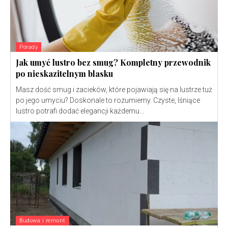
Porady
Jak umyć lustro bez smug? Kompletny przewodnik
po nieskazitelnym blasku
Masz dość smug i zacieków, które pojawiają się na lustrze tuż
po jego umyciu? Doskonale to rozumiemy. Czyste, lśniące
lustro potrafi dodać elegancji każdemu...
Budowa i remont