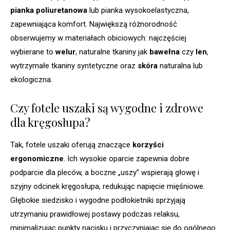
pianka poliuretanowa
lub pianka wysokoelastyczna,
zapewniająca komfort. Największą różnorodność
obserwujemy w materiałach obiciowych: najczęściej
wybierane to
welur
, naturalne tkaniny jak
bawełna
czy
len
,
wytrzymałe tkaniny syntetyczne oraz
skóra
naturalna lub
ekologiczna.
Czy fotele uszaki są wygodne i zdrowe
dla kręgosłupa?
Tak, fotele uszaki oferują znaczące
korzyści
ergonomiczne
. Ich wysokie oparcie zapewnia dobre
podparcie dla pleców, a boczne „uszy” wspierają głowę i
szyjny odcinek kręgosłupa, redukując napięcie mięśniowe.
Głębokie siedzisko i wygodne podłokietniki sprzyjają
utrzymaniu prawidłowej postawy podczas relaksu,
minimalizując punkty nacisku i przyczyniając się do ogólnego