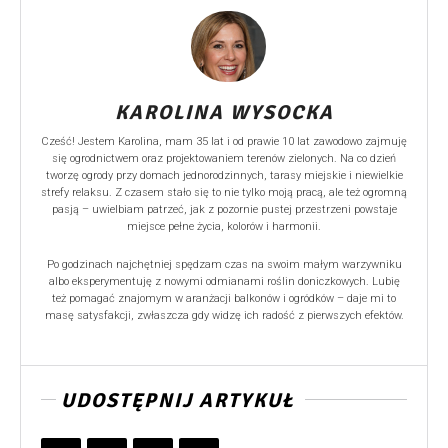
KAROLINA WYSOCKA
Cześć! Jestem Karolina, mam 35 lat i od prawie 10 lat zawodowo zajmuję
się ogrodnictwem oraz projektowaniem terenów zielonych. Na co dzień
tworzę ogrody przy domach jednorodzinnych, tarasy miejskie i niewielkie
strefy relaksu. Z czasem stało się to nie tylko moją pracą, ale też ogromną
pasją – uwielbiam patrzeć, jak z pozornie pustej przestrzeni powstaje
miejsce pełne życia, kolorów i harmonii.
Po godzinach najchętniej spędzam czas na swoim małym warzywniku
albo eksperymentuję z nowymi odmianami roślin doniczkowych. Lubię
też pomagać znajomym w aranżacji balkonów i ogródków – daje mi to
masę satysfakcji, zwłaszcza gdy widzę ich radość z pierwszych efektów.
UDOSTĘPNIJ ARTYKUŁ