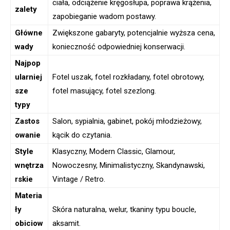
ciała, odciążenie kręgosłupa, poprawa krążenia,
zalety
zapobieganie wadom postawy.
Główne
Zwiększone gabaryty, potencjalnie wyższa cena,
wady
konieczność odpowiedniej konserwacji.
Najpop
ularniej
Fotel uszak, fotel rozkładany, fotel obrotowy,
sze
fotel masujący, fotel szezlong.
typy
Zastos
Salon, sypialnia, gabinet, pokój młodzieżowy,
owanie
kącik do czytania.
Style
Klasyczny, Modern Classic, Glamour,
wnętrza
Nowoczesny, Minimalistyczny, Skandynawski,
rskie
Vintage / Retro.
Materia
ły
Skóra naturalna, welur, tkaniny typu boucle,
obiciow
aksamit.