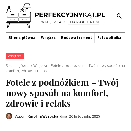
Strona główna
Wnętrza
Budowa i remont
Fotowoltaika
O
Wnętrza
Strona główna
Wnętrza
Fotele z podnóżkiem - Twój nowy sposób na
komfort, zdrowie i relaks
Fotele z podnóżkiem – Twój
nowy sposób na komfort,
zdrowie i relaks
Autor:
Karolina Wysocka
dnia
26 listopada, 2025