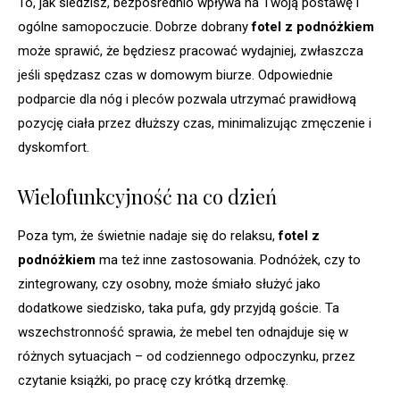
To, jak siedzisz, bezpośrednio wpływa na Twoją postawę i
ogólne samopoczucie. Dobrze dobrany
fotel z podnóżkiem
może sprawić, że będziesz pracować wydajniej, zwłaszcza
jeśli spędzasz czas w domowym biurze. Odpowiednie
podparcie dla nóg i pleców pozwala utrzymać prawidłową
pozycję ciała przez dłuższy czas, minimalizując zmęczenie i
dyskomfort.
Wielofunkcyjność na co dzień
Poza tym, że świetnie nadaje się do relaksu,
fotel z
podnóżkiem
ma też inne zastosowania. Podnóżek, czy to
zintegrowany, czy osobny, może śmiało służyć jako
dodatkowe siedzisko, taka pufa, gdy przyjdą goście. Ta
wszechstronność sprawia, że mebel ten odnajduje się w
różnych sytuacjach – od codziennego odpoczynku, przez
czytanie książki, po pracę czy krótką drzemkę.