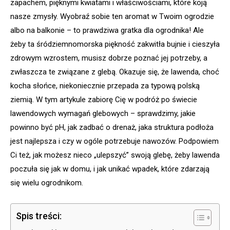
zapachem, pięknymi kwiatami i właściwościami, które koją
nasze zmysły. Wyobraź sobie ten aromat w Twoim ogrodzie
albo na balkonie – to prawdziwa gratka dla ogrodnika! Ale
żeby ta śródziemnomorska piękność zakwitła bujnie i cieszyła
zdrowym wzrostem, musisz dobrze poznać jej potrzeby, a
zwłaszcza te związane z glebą. Okazuje się, że lawenda, choć
kocha słońce, niekoniecznie przepada za typową polską
ziemią. W tym artykule zabiorę Cię w podróż po świecie
lawendowych wymagań glebowych – sprawdzimy, jakie
powinno być pH, jak zadbać o drenaż, jaka struktura podłoża
jest najlepsza i czy w ogóle potrzebuje nawozów. Podpowiem
Ci też, jak możesz nieco „ulepszyć” swoją glebę, żeby lawenda
poczuła się jak w domu, i jak unikać wpadek, które zdarzają
się wielu ogrodnikom.
Spis treści: