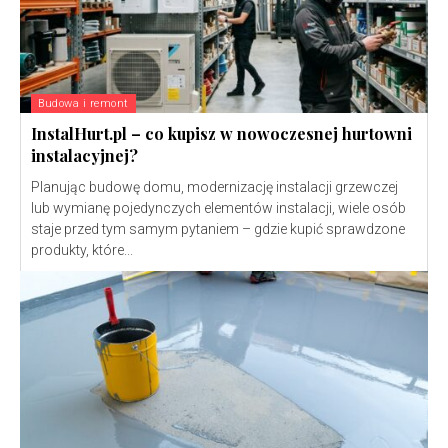
Budowa i remont
InstalHurt.pl – co kupisz w nowoczesnej hurtowni
instalacyjnej?
Planując budowę domu, modernizację instalacji grzewczej
lub wymianę pojedynczych elementów instalacji, wiele osób
staje przed tym samym pytaniem – gdzie kupić sprawdzone
produkty, które...