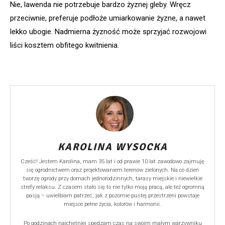
Nie, lawenda nie potrzebuje bardzo żyznej gleby. Wręcz
przeciwnie, preferuje podłoże umiarkowanie żyzne, a nawet
lekko ubogie. Nadmierna żyzność może sprzyjać rozwojowi
liści kosztem obfitego kwitnienia.
KAROLINA WYSOCKA
Cześć! Jestem Karolina, mam 35 lat i od prawie 10 lat zawodowo zajmuję
się ogrodnictwem oraz projektowaniem terenów zielonych. Na co dzień
tworzę ogrody przy domach jednorodzinnych, tarasy miejskie i niewielkie
strefy relaksu. Z czasem stało się to nie tylko moją pracą, ale też ogromną
pasją – uwielbiam patrzeć, jak z pozornie pustej przestrzeni powstaje
miejsce pełne życia, kolorów i harmonii.
Po godzinach najchętniej spędzam czas na swoim małym warzywniku