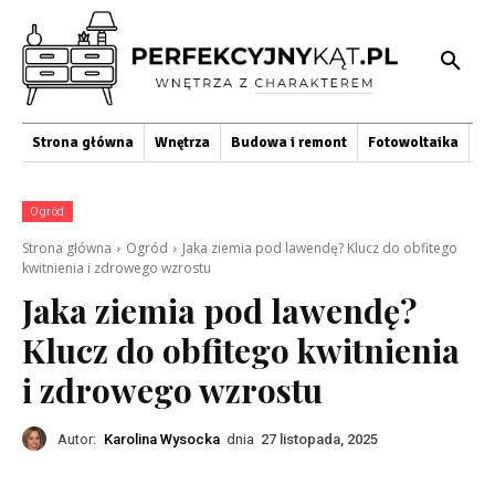
Strona główna
Wnętrza
Budowa i remont
Fotowoltaika
O
Ogród
Strona główna
Ogród
Jaka ziemia pod lawendę? Klucz do obfitego
kwitnienia i zdrowego wzrostu
Jaka ziemia pod lawendę?
Klucz do obfitego kwitnienia
i zdrowego wzrostu
Autor:
Karolina Wysocka
dnia
27 listopada, 2025