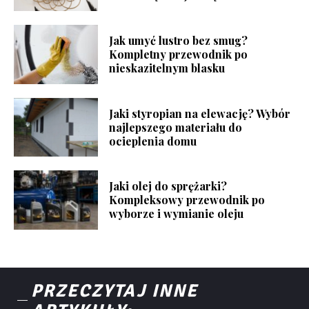
Jak umyć lustro bez smug?
Kompletny przewodnik po
nieskazitelnym blasku
Jaki styropian na elewację? Wybór
najlepszego materiału do
ocieplenia domu
Jaki olej do sprężarki?
Kompleksowy przewodnik po
wyborze i wymianie oleju
PRZECZYTAJ INNE