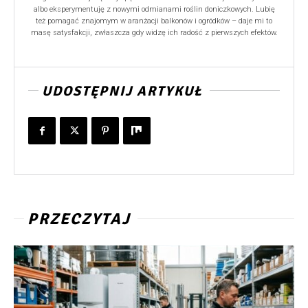
albo eksperymentuję z nowymi odmianami roślin doniczkowych. Lubię
też pomagać znajomym w aranżacji balkonów i ogródków – daje mi to
masę satysfakcji, zwłaszcza gdy widzę ich radość z pierwszych efektów.
UDOSTĘPNIJ ARTYKUŁ
PRZECZYTAJ