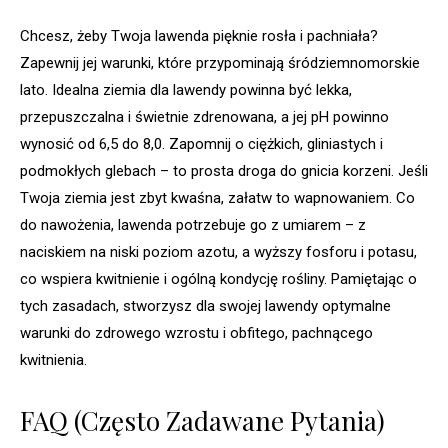
Chcesz, żeby Twoja lawenda pięknie rosła i pachniała?
Zapewnij jej warunki, które przypominają śródziemnomorskie
lato. Idealna ziemia dla lawendy powinna być lekka,
przepuszczalna i świetnie zdrenowana, a jej pH powinno
wynosić od 6,5 do 8,0. Zapomnij o ciężkich, gliniastych i
podmokłych glebach – to prosta droga do gnicia korzeni. Jeśli
Twoja ziemia jest zbyt kwaśna, załatw to wapnowaniem. Co
do nawożenia, lawenda potrzebuje go z umiarem – z
naciskiem na niski poziom azotu, a wyższy fosforu i potasu,
co wspiera kwitnienie i ogólną kondycję rośliny. Pamiętając o
tych zasadach, stworzysz dla swojej lawendy optymalne
warunki do zdrowego wzrostu i obfitego, pachnącego
kwitnienia.
FAQ (Często Zadawane Pytania)