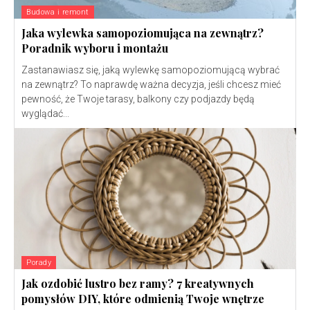
Budowa i remont
Jaka wylewka samopoziomująca na zewnątrz?
Poradnik wyboru i montażu
Zastanawiasz się, jaką wylewkę samopoziomującą wybrać
na zewnątrz? To naprawdę ważna decyzja, jeśli chcesz mieć
pewność, że Twoje tarasy, balkony czy podjazdy będą
wyglądać...
Porady
Jak ozdobić lustro bez ramy? 7 kreatywnych
pomysłów DIY, które odmienią Twoje wnętrze