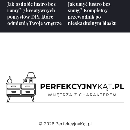
Jak ozdobić lustro bez
Jak umyć lustro bez
ramy? 7 kreatywnych
smug? Kompletny
pomysłów DIY, które
przewodnik po
odmienią Twoje wnętrze
nieskazitelnym blasku
© 2026 PerfekcyjnyKąt.pl