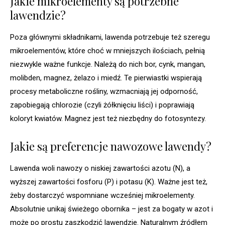
Jakie mikroelementy są potrzebne
lawendzie?
Poza głównymi składnikami, lawenda potrzebuje też szeregu
mikroelementów, które choć w mniejszych ilościach, pełnią
niezwykle ważne funkcje. Należą do nich bor, cynk, mangan,
molibden, magnez, żelazo i miedź. Te pierwiastki wspierają
procesy metaboliczne rośliny, wzmacniają jej odporność,
zapobiegają chlorozie (czyli żółknięciu liści) i poprawiają
koloryt kwiatów. Magnez jest też niezbędny do fotosyntezy.
Jakie są preferencje nawozowe lawendy?
Lawenda woli nawozy o niskiej zawartości azotu (N), a
wyższej zawartości fosforu (P) i potasu (K). Ważne jest też,
żeby dostarczyć wspomniane wcześniej mikroelementy.
Absolutnie unikaj świeżego obornika – jest za bogaty w azot i
może po prostu zaszkodzić lawendzie. Naturalnym źródłem