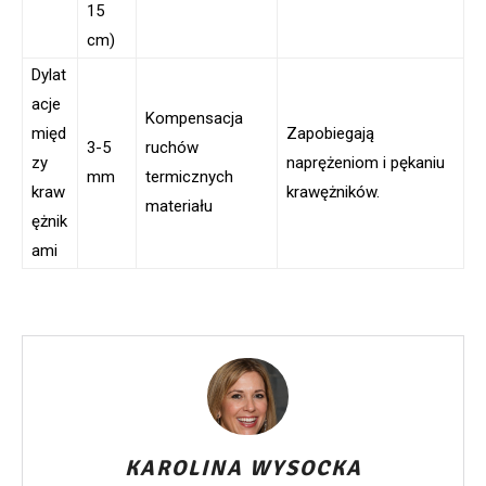
15
cm)
Dylat
acje
Kompensacja
międ
Zapobiegają
3-5
ruchów
zy
naprężeniom i pękaniu
mm
termicznych
kraw
krawężników.
materiału
ężnik
ami
KAROLINA WYSOCKA