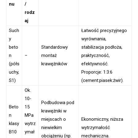
nu
/
rodz
aj
Such
Łatwość precyzyjnego
y
wyrównania,
beto
Standardowy
stabilizacja podłoża,
n
–
montaż
praktyczność,
(półs
krawężników
efektywność.
uchy,
Proporcje: 1:3:6
S1)
(cement:piasek:żwir).
Ok.
10-
Podbudowa pod
Beto
15
krawężniki w
n
MPa
miejscach o
Ekonomiczny, niższa
klasy
wytrz
niewielkim
wytrzymałość
B10
ymał
obciążeniu (np.
mechaniczna.