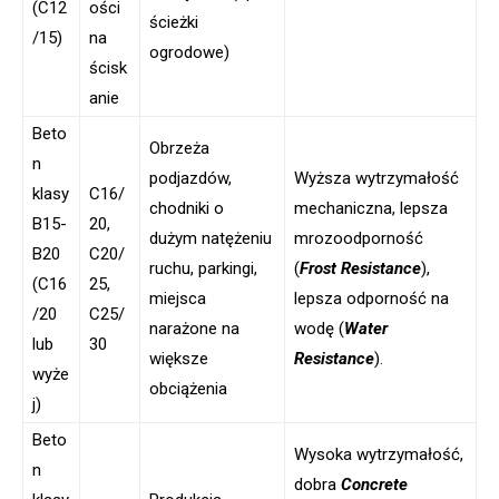
(C12
ości
ścieżki
/15)
na
ogrodowe)
ścisk
anie
Beto
Obrzeża
n
podjazdów,
Wyższa wytrzymałość
klasy
C16/
chodniki o
mechaniczna, lepsza
B15-
20,
dużym natężeniu
mrozoodporność
B20
C20/
ruchu, parkingi,
(
Frost Resistance
),
(C16
25,
miejsca
lepsza odporność na
/20
C25/
narażone na
wodę (
Water
lub
30
większe
Resistance
).
wyże
obciążenia
j)
Beto
Wysoka wytrzymałość,
n
dobra
Concrete