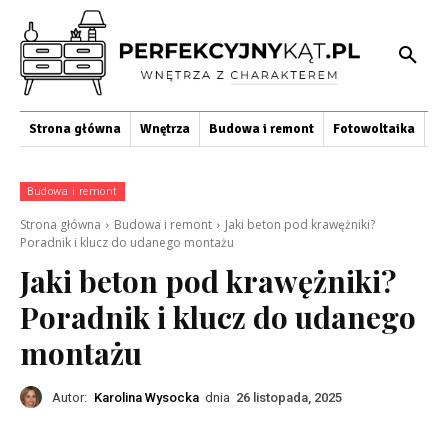
Strona główna
Wnętrza
Budowa i remont
Fotowoltaika
O
Budowa i remont
Strona główna
Budowa i remont
Jaki beton pod krawężniki?
Poradnik i klucz do udanego montażu
Jaki beton pod krawężniki?
Poradnik i klucz do udanego
montażu
Autor:
Karolina Wysocka
dnia
26 listopada, 2025