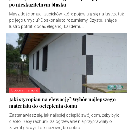
po nieskazitelnym blasku
Masz dość smug i zacieków, które pojawiają się na lustrze tuż
po jego umyciu? Doskonale to rozumiemy. Czyste, lśniące
lustro potrafi dodać elegancji każdemu...
Budowa i remont
Jaki styropian na elewację? Wybór najlepszego
materiału do ocieplenia domu
Zastanawiasz się, jak najlepiej ocieplić swój dom, żeby było
ciepło i żeby rachunki za ogrzewanie nie przyprawiały o
zawrót głowy? To kluczowe, bo dobra...