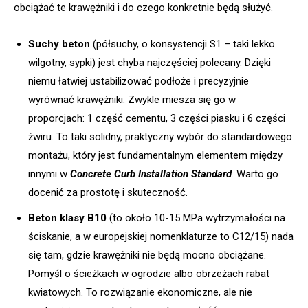
obciążać te krawężniki i do czego konkretnie będą służyć.
Suchy beton
(półsuchy, o konsystencji S1 – taki lekko
wilgotny, sypki) jest chyba najczęściej polecany. Dzięki
niemu łatwiej ustabilizować podłoże i precyzyjnie
wyrównać krawężniki. Zwykle miesza się go w
proporcjach: 1 część cementu, 3 części piasku i 6 części
żwiru. To taki solidny, praktyczny wybór do standardowego
montażu, który jest fundamentalnym elementem między
innymi w
Concrete Curb Installation Standard
. Warto go
docenić za prostotę i skuteczność.
Beton klasy B10
(to około 10-15 MPa wytrzymałości na
ściskanie, a w europejskiej nomenklaturze to C12/15) nada
się tam, gdzie krawężniki nie będą mocno obciążane.
Pomyśl o ścieżkach w ogrodzie albo obrzeżach rabat
kwiatowych. To rozwiązanie ekonomiczne, ale nie