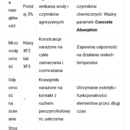
a
Poniż
wnikania wody i
czynników
nasi
ej 5%
czynników
chemicznych. Ważny
ąkliw
agresywnych
parametr
Concrete
ość
Absorption
.
Konstrukcje
Mroz
Klasy
narażone na
Zapewnia odporność
oodp
XF2
cykle
na działanie niskich
orno
lub
zamarzania i
temperatur.
ść
XF3
rozmrażania
Odp
Krawężniki
orno
narażone na
Utrzymanie estetyki i
ść
kontakt z
funkcjonalności
–
na
ruchem
elementów przez długi
ścier
pieszym/kołowy
czas.
anie
m, uderzenia
Stos