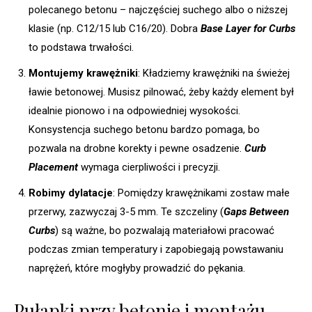
polecanego betonu – najczęściej suchego albo o niższej
klasie (np. C12/15 lub C16/20). Dobra
Base Layer for Curbs
to podstawa trwałości.
Montujemy krawężniki
: Kładziemy krawężniki na świeżej
ławie betonowej. Musisz pilnować, żeby każdy element był
idealnie pionowo i na odpowiedniej wysokości.
Konsystencja suchego betonu bardzo pomaga, bo
pozwala na drobne korekty i pewne osadzenie.
Curb
Placement
wymaga cierpliwości i precyzji.
Robimy dylatacje
: Pomiędzy krawężnikami zostaw małe
przerwy, zazwyczaj 3-5 mm. Te szczeliny (
Gaps Between
Curbs
) są ważne, bo pozwalają materiałowi pracować
podczas zmian temperatury i zapobiegają powstawaniu
naprężeń, które mogłyby prowadzić do pękania.
Pułapki przy betonie i montażu