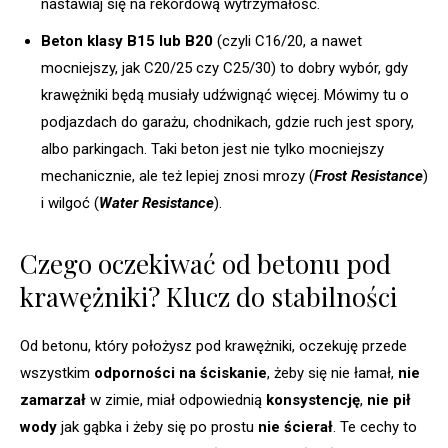
nastawiaj się na rekordową wytrzymałość.
Beton klasy B15 lub B20
(czyli C16/20, a nawet
mocniejszy, jak C20/25 czy C25/30) to dobry wybór, gdy
krawężniki będą musiały udźwignąć więcej. Mówimy tu o
podjazdach do garażu, chodnikach, gdzie ruch jest spory,
albo parkingach. Taki beton jest nie tylko mocniejszy
mechanicznie, ale też lepiej znosi mrozy (
Frost Resistance
)
i wilgoć (
Water Resistance
).
Czego oczekiwać od betonu pod
krawężniki? Klucz do stabilności
Od betonu, który położysz pod krawężniki, oczekuję przede
wszystkim
odporności na ściskanie
, żeby się nie łamał,
nie
zamarzał
w zimie, miał odpowiednią
konsystencję
,
nie pił
wody
jak gąbka i żeby się po prostu
nie ścierał
. Te cechy to