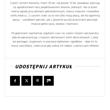
Cześć! Jestem Karolina, mam 35 lat i od prawie 10 lat zawodowo zajmuję
się ogrodnictwem oraz projektowaniem terenów zielonych. Na co dzień
tworzę ogrody przy domach jednorodzinnych, tarasy miejskie i niewielkie
strefy relaksu. Z czasem stało się to nie tylko moją pracą, ale też ogromną
pasją – uwielbiam patrzeć, jak z pozornie pustej przestrzeni powstaje
miejsce pełne życia, kolorów i harmonii.
Po godzinach najchętniej spędzam czas na swoim małym warzywniku
albo eksperymentuję z nowymi odmianami roślin doniczkowych. Lubię
też pomagać znajomym w aranżacji balkonów i ogródków – daje mi to
masę satysfakcji, zwłaszcza gdy widzę ich radość z pierwszych efektów.
UDOSTĘPNIJ ARTYKUŁ