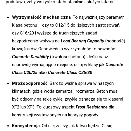
podstawa, żeby wszystko stało stabilnie i służyło latami.
Wytrzymałość mechaniczna
: To najważniejszy parametr.
Klasa betonu – czy to C12/15 do lżejszych zastosowań,
czy C16/20 i wyższe do trudniejszych zadań –
bezpośrednio wpływa na
Load Bearing Capacity
(nośność)
krawężników. Odpowiednia wytrzymałość to pewność
Concrete Durability
(trwałości betonu). Jeśli masz
naprawdę wymagające miejsce, celuj w klasy jak
Concrete
Class C20/25
albo
Concrete Class C25/30
.
Mrozoodporność
: Bardzo ważna sprawa w naszych
klimatach, gdzie woda zamarza i rozmarza. Beton musi
być odporny na takie cykle, zwykle oznacza się to klasami
XF2 lub XF3. To kluczowy aspekt
Frost Resistance
dla
konstrukcji wystawionych na kaprysy pogody.
Konsystencja
: Od niej zależy, jak łatwo będzie Ci się