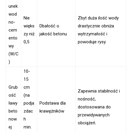
unek
wod
Nie
Zbyt duża ilość wody
no-
więks
Dbałość o
drastycznie obniża
cem
zy niż
jakość betonu
wytrzymałość i
ento
0,5
powoduje rysy.
wy
(W/C
)
10-
15
Grub
cm
Zapewnia stabilność i
ość
(na
nośność,
ławy
podja
Podstawa dla
dostosowana do
beto
zdac
krawężników
przewidywanych
now
h
obciążeń.
ej
min.