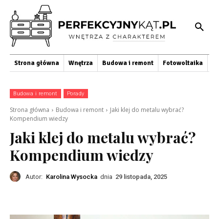
Strona główna
Wnętrza
Budowa i remont
Fotowoltaika
O
Budowa i remont
Porady
Strona główna
Budowa i remont
Jaki klej do metalu wybrać?
Kompendium wiedzy
Jaki klej do metalu wybrać?
Kompendium wiedzy
Autor:
Karolina Wysocka
dnia
29 listopada, 2025