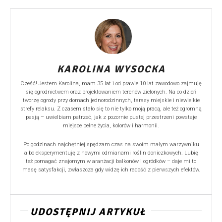
KAROLINA WYSOCKA
Cześć! Jestem Karolina, mam 35 lat i od prawie 10 lat zawodowo zajmuję
się ogrodnictwem oraz projektowaniem terenów zielonych. Na co dzień
tworzę ogrody przy domach jednorodzinnych, tarasy miejskie i niewielkie
strefy relaksu. Z czasem stało się to nie tylko moją pracą, ale też ogromną
pasją – uwielbiam patrzeć, jak z pozornie pustej przestrzeni powstaje
miejsce pełne życia, kolorów i harmonii.
Po godzinach najchętniej spędzam czas na swoim małym warzywniku
albo eksperymentuję z nowymi odmianami roślin doniczkowych. Lubię
też pomagać znajomym w aranżacji balkonów i ogródków – daje mi to
masę satysfakcji, zwłaszcza gdy widzę ich radość z pierwszych efektów.
UDOSTĘPNIJ ARTYKUŁ