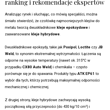
ranking i rekomendacje ekspertów
Analizując rynek i słuchając, co mówią specjaliści, można
śmiało stwierdzić, że czołówkę najmocniejszych klejów do
metalu tworzą dwuskładnikowe
kleje epoksydowe
i
zaawansowane
kleje hybrydowe
.
Dwuskładnikowe epoksydy, takie jak
Poxipol
,
Loctite
czy
JB
Weld
, to synonim ekstremalnej wytrzymałości. Łączenia są
odporne na wysokie temperatury (nawet ok. 315°C w
przypadku
CX80 Auto Weld
) i chemikalia – często
porównuje się je do spawania. Produkty typu
ATK EP61
to
wybór dla tych, którzy potrzebują maksymalnej odporności
mechanicznej i chemicznej.
Z drugiej strony, kleje hybrydowe zachwycają wysoką
początkową siłą przyczepności (do 430 kg/10 cm²) i