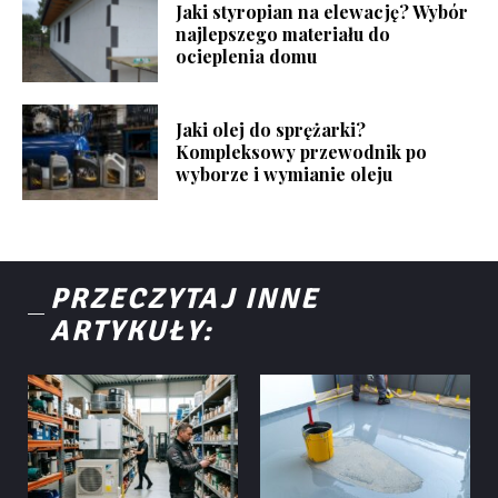
Jaki styropian na elewację? Wybór
najlepszego materiału do
ocieplenia domu
Jaki olej do sprężarki?
Kompleksowy przewodnik po
wyborze i wymianie oleju
PRZECZYTAJ INNE
ARTYKUŁY: