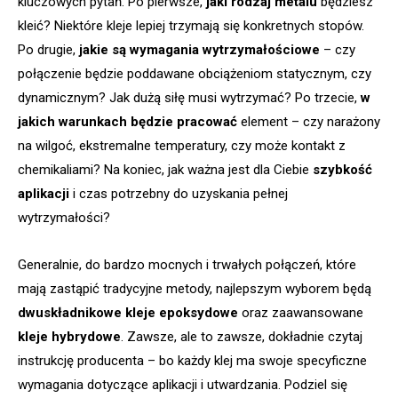
kluczowych pytań. Po pierwsze,
jaki rodzaj metalu
będziesz
kleić? Niektóre kleje lepiej trzymają się konkretnych stopów.
Po drugie,
jakie są wymagania wytrzymałościowe
– czy
połączenie będzie poddawane obciążeniom statycznym, czy
dynamicznym? Jak dużą siłę musi wytrzymać? Po trzecie,
w
jakich warunkach będzie pracować
element – czy narażony
na wilgoć, ekstremalne temperatury, czy może kontakt z
chemikaliami? Na koniec, jak ważna jest dla Ciebie
szybkość
aplikacji
i czas potrzebny do uzyskania pełnej
wytrzymałości?
Generalnie, do bardzo mocnych i trwałych połączeń, które
mają zastąpić tradycyjne metody, najlepszym wyborem będą
dwuskładnikowe kleje epoksydowe
oraz zaawansowane
kleje hybrydowe
. Zawsze, ale to zawsze, dokładnie czytaj
instrukcję producenta – bo każdy klej ma swoje specyficzne
wymagania dotyczące aplikacji i utwardzania. Podziel się