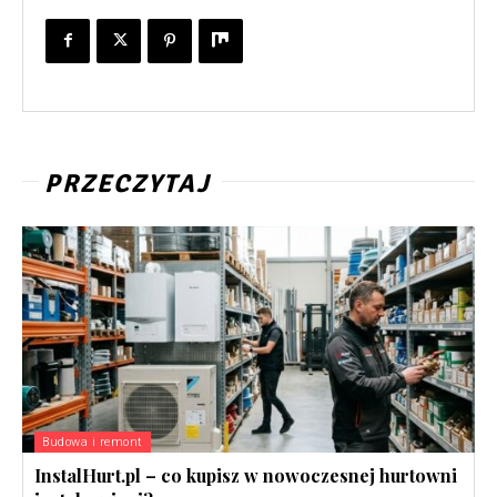
PRZECZYTAJ
Budowa i remont
InstalHurt.pl – co kupisz w nowoczesnej hurtowni