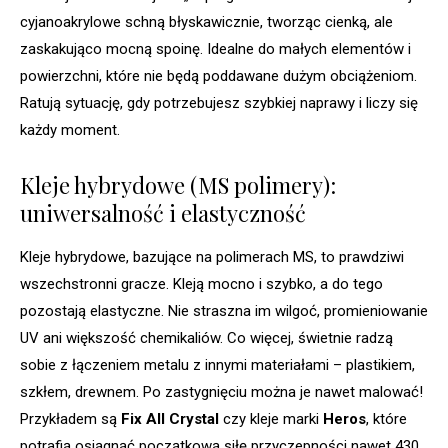
cyjanoakrylowe schną błyskawicznie, tworząc cienką, ale
zaskakująco mocną spoinę. Idealne do małych elementów i
powierzchni, które nie będą poddawane dużym obciążeniom.
Ratują sytuację, gdy potrzebujesz szybkiej naprawy i liczy się
każdy moment.
Kleje hybrydowe (MS polimery):
uniwersalność i elastyczność
Kleje hybrydowe, bazujące na polimerach MS, to prawdziwi
wszechstronni gracze. Kleją mocno i szybko, a do tego
pozostają elastyczne. Nie straszna im wilgoć, promieniowanie
UV ani większość chemikaliów. Co więcej, świetnie radzą
sobie z łączeniem metalu z innymi materiałami – plastikiem,
szkłem, drewnem. Po zastygnięciu można je nawet malować!
Przykładem są
Fix All Crystal
czy kleje marki
Heros
, które
potrafią osiągnąć początkową siłę przyczepności nawet 430