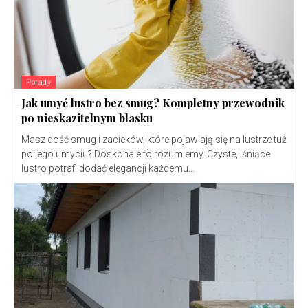
Porady
Jak umyć lustro bez smug? Kompletny przewodnik
po nieskazitelnym blasku
Masz dość smug i zacieków, które pojawiają się na lustrze tuż
po jego umyciu? Doskonale to rozumiemy. Czyste, lśniące
lustro potrafi dodać elegancji każdemu...