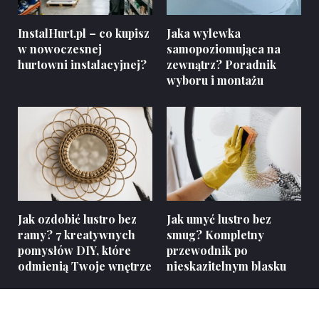
InstalHurt.pl – co kupisz
Jaka wylewka
w nowoczesnej
samopoziomująca na
hurtowni instalacyjnej?
zewnątrz? Poradnik
wyboru i montażu
Jak ozdobić lustro bez
Jak umyć lustro bez
ramy? 7 kreatywnych
smug? Kompletny
pomysłów DIY, które
przewodnik po
odmienią Twoje wnętrze
nieskazitelnym blasku