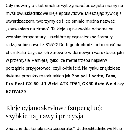
Gdy mówimy o ekstremalnej wytrzymałości, często mamy na
myśli dwuskładnikowe kleje epoksydowe. Mieszając żywicę z
utwardzaczem, tworzymy coś, co śmiało można nazwać
„spawaniem na zimno”. Te kleje są niezwykle odporne na
wysokie temperatury – niektóre specjalistyczne formuły
radzą sobie nawet z 315°C! Do tego dochodzi odporność na
chemikalia. Użyjesz ich zarówno w domowym warsztacie, jak i
w przemyśle. Pamiętaj tylko, że metal trzeba najpierw
porządnie przygotować, czyli odtłuścić. Na rynku znajdziesz
świetne produkty marek takich jak
Poxipol
,
Loctite
,
Tesa
,
Pro-Seal
,
CX-80
,
JB Weld
,
ATK EP61
,
CX80 Auto Weld
czy
K2 DV479
.
Kleje cyjanoakrylowe (superglue):
szybkie naprawy i precyzja
Znasz je doskonale jako „superglue”. Jednoskładnikowe kleje