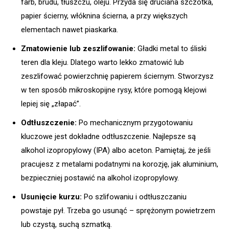
farb, brudu, tłuszczu, oleju. Przyda się druciana szczotka,
papier ścierny, włóknina ścierna, a przy większych
elementach nawet piaskarka.
Zmatowienie lub zeszlifowanie:
Gładki metal to śliski
teren dla kleju. Dlatego warto lekko zmatowić lub
zeszlifować powierzchnię papierem ściernym. Stworzysz
w ten sposób mikroskopijne rysy, które pomogą klejowi
lepiej się „złapać”.
Odtłuszczenie:
Po mechanicznym przygotowaniu
kluczowe jest dokładne odtłuszczenie. Najlepsze są
alkohol izopropylowy (IPA) albo aceton. Pamiętaj, że jeśli
pracujesz z metalami podatnymi na korozję, jak aluminium,
bezpieczniej postawić na alkohol izopropylowy.
Usunięcie kurzu:
Po szlifowaniu i odtłuszczaniu
powstaje pył. Trzeba go usunąć – sprężonym powietrzem
lub czystą, suchą szmatką.