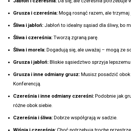
Jabłoń i czereśnia:
Da się, ale czereśnia potrzebuje 
Grusza i czereśnia:
Mogą rosnąć razem, ale trzymaj 
Śliwa i jabłoń:
Jabłoń to idealny sąsiad dla śliwy, bo m
Śliwa i czereśnia:
Tworzą zgraną parę.
Śliwa i morela:
Dogadują się, ale uważaj – mogą ze so
Grusza i jabłoń:
Bliskie sąsiedztwo sprzyja lepszemu
Grusza i inne odmiany grusz:
Musisz posadzić obok s
Konferencją.
Czereśnia i inne odmiany czereśni:
Podobnie jak gru
różne obok siebie.
Czereśnia i śliwa:
Dobrze współgrają w sadzie.
Wiśnia i czereśnia:
Choć potrzebują trochę przestrze