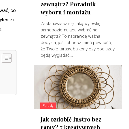
zewnątrz? Poradnik
wać, co
wyboru i montażu
lenie i
Zastanawiasz się, jaką wylewkę
a
samopoziomującą wybrać na
zewnątrz? To naprawdę ważna
decyzja, jeśli chcesz mieć pewność,
że Twoje tarasy, balkony czy podjazdy
będą wyglądać...
Porady
Jak ozdobić lustro bez
ramy? 7 kreatywnych