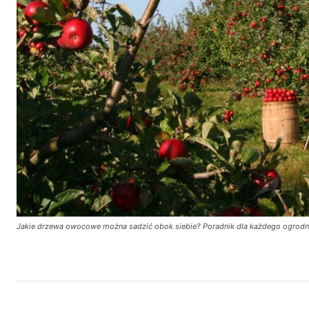
Jakie drzewa owocowe można sadzić obok siebie? Poradnik dla każdego ogrodn