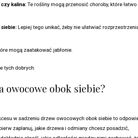
czy kalina:
Te rośliny mogą przenosić choroby, które łatwo 
siebie:
Lepiej tego unikać, żeby nie ułatwiać rozprzestrzenia
tóre mogą zaatakować jabłonie.
ie tych dobrych.
a owocowe obok siebie?
kcesu w sadzeniu drzew owocowych obok siebie to odpowi
pierw zaplanuj, jakie drzewa i odmiany chcesz posadzić,
dokładnie określ, jakie odległości między nimi zachować, ż