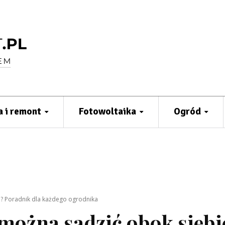
 i remont
Fotowoltaika
Ogród
? Poradnik dla każdego ogrodnika
można sadzić obok siebi