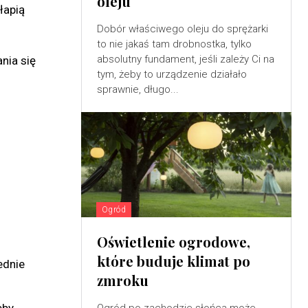
oleju
łapią
Dobór właściwego oleju do sprężarki
to nie jakaś tam drobnostka, tylko
absolutny fundament, jeśli zależy Ci na
nia się
tym, żeby to urządzenie działało
sprawnie, długo...
Ogród
Oświetlenie ogrodowe,
które buduje klimat po
ednie
zmroku
eby