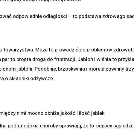
chować odpowiednie odległości – to podstawa zdrowego sad
o towarzystwa. Może to prowadzić do problemów zdrowotn
par to prosta droga do frustracji. Jabłoń i wiśnia to przykł
plonom jabłoni. Podobnie, brzoskwinia i morela powinny tr
czą o składniki odżywcze.
między nimi mocno obniża jakość i ilość jabłek.
na podatność na choroby sprawiają, że to kiepscy sąsiedzi.