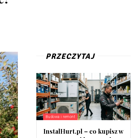
PRZECZYTAJ
Budowa i remont
InstalHurt.pl – co kupisz w