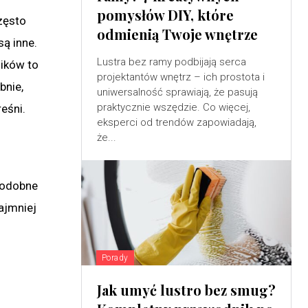
pomysłów DIY, które
zęsto
odmienią Twoje wnętrze
są inne.
Lustra bez ramy podbijają serca
ników to
projektantów wnętrz – ich prostota i
bnie,
uniwersalność sprawiają, że pasują
praktycznie wszędzie. Co więcej,
eśni.
eksperci od trendów zapowiadają,
że...
podobne
ajmniej
Porady
Jak umyć lustro bez smug?