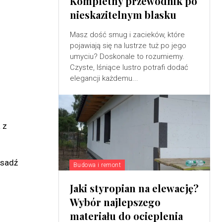
Kompletny przewodnik po
nieskazitelnym blasku
Masz dość smug i zacieków, które
pojawiają się na lustrze tuż po jego
umyciu? Doskonale to rozumiemy.
Czyste, lśniące lustro potrafi dodać
elegancji każdemu...
 z
 sadź
Budowa i remont
Jaki styropian na elewację?
Wybór najlepszego
materiału do ocieplenia