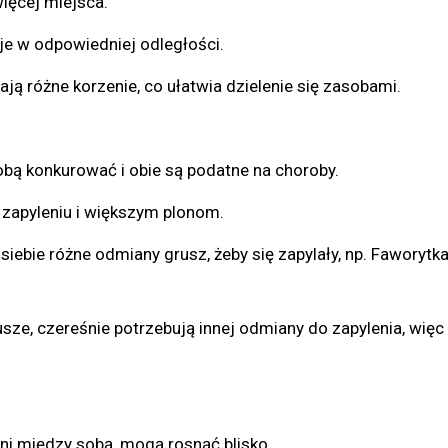
więcej miejsca.
je w odpowiedniej odległości.
ają różne korzenie, co ułatwia dzielenie się zasobami.
bą konkurować i obie są podatne na choroby.
 zapyleniu i większym plonom.
iebie różne odmiany grusz, żeby się zapylały, np. Faworytka
sze, czereśnie potrzebują innej odmiany do zapylenia, więc
ni między sobą, mogą rosnąć blisko.