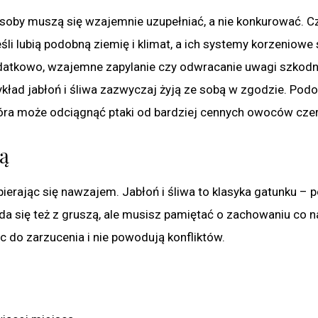
zasoby muszą się wzajemnie uzupełniać, a nie konkurować. C
i lubią podobną ziemię i klimat, a ich systemy korzeniowe 
 Dodatkowo, wzajemne zapylanie czy odwracanie uwagi szkod
kład jabłoń i śliwa zazwyczaj żyją ze sobą w zgodzie. Podo
tóra może odciągnąć ptaki od bardziej cennych owoców czer
ją
erając się nawzajem. Jabłoń i śliwa to klasyka gatunku – 
a się też z gruszą, ale musisz pamiętać o zachowaniu co n
c do zarzucenia i nie powodują konfliktów.