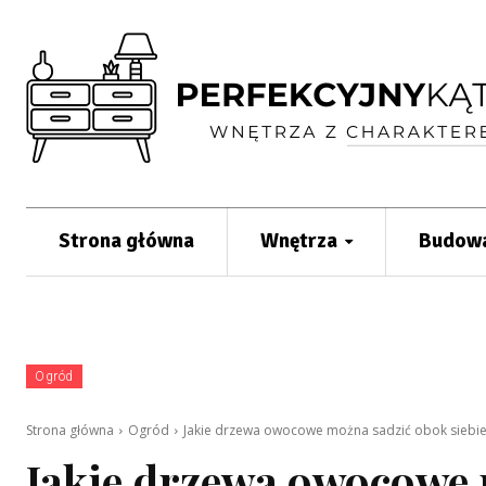
Strona główna
Wnętrza
Budowa
Ogród
Strona główna
Ogród
Jakie drzewa owocowe można sadzić obok siebie
Jakie drzewa owocowe 