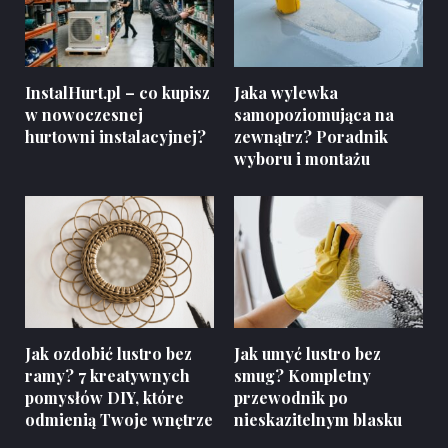
InstalHurt.pl – co kupisz
Jaka wylewka
w nowoczesnej
samopoziomująca na
hurtowni instalacyjnej?
zewnątrz? Poradnik
wyboru i montażu
Jak ozdobić lustro bez
Jak umyć lustro bez
ramy? 7 kreatywnych
smug? Kompletny
pomysłów DIY, które
przewodnik po
odmienią Twoje wnętrze
nieskazitelnym blasku