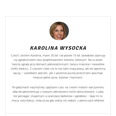
KAROLINA WYSOCKA
Cześć! Jestem Karolina, mam 35 lat i od prawie 10 lat zawodowo zajmuję
się ogrodnictwem oraz projektowaniem terenów zielonych. Na co dzień
tworzę ogrody przy domach jednorodzinnych, tarasy miejskie i niewielkie
strefy relaksu. Z czasem stało się to nie tylko moją pracą, ale też ogromną
pasją – uwielbiam patrzeć, jak z pozornie pustej przestrzeni powstaje
miejsce pełne życia, kolorów i harmonii.
Po godzinach najchętniej spędzam czas na swoim małym warzywniku
albo eksperymentuję z nowymi odmianami roślin doniczkowych. Lubię
też pomagać znajomym w aranżacji balkonów i ogródków – daje mi to
masę satysfakcji, zwłaszcza gdy widzę ich radość z pierwszych efektów.