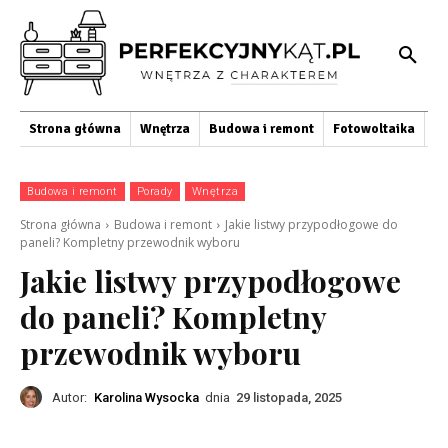
Strona główna
Wnętrza
Budowa i remont
Fotowoltaika
O
Budowa i remont
Porady
Wnętrza
Strona główna
Budowa i remont
Jakie listwy przypodłogowe do
paneli? Kompletny przewodnik wyboru
Jakie listwy przypodłogowe
do paneli? Kompletny
przewodnik wyboru
Autor:
Karolina Wysocka
dnia
29 listopada, 2025