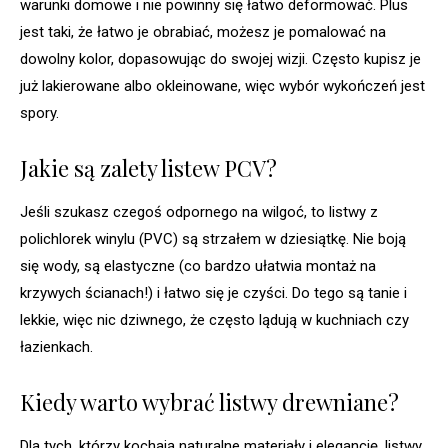
warunki domowe i nie powinny się łatwo deformować. Plus
jest taki, że łatwo je obrabiać, możesz je pomalować na
dowolny kolor, dopasowując do swojej wizji. Często kupisz je
już lakierowane albo okleinowane, więc wybór wykończeń jest
spory.
Jakie są zalety listew PCV?
Jeśli szukasz czegoś odpornego na wilgoć, to listwy z
polichlorek winylu (PVC) są strzałem w dziesiątkę. Nie boją
się wody, są elastyczne (co bardzo ułatwia montaż na
krzywych ścianach!) i łatwo się je czyści. Do tego są tanie i
lekkie, więc nic dziwnego, że często lądują w kuchniach czy
łazienkach.
Kiedy warto wybrać listwy drewniane?
Dla tych, którzy kochają naturalne materiały i elegancję, listwy