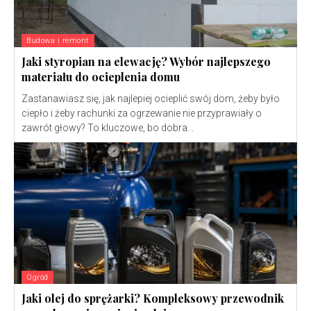
Budowa i remont
Jaki styropian na elewację? Wybór najlepszego
materiału do ocieplenia domu
Zastanawiasz się, jak najlepiej ocieplić swój dom, żeby było
ciepło i żeby rachunki za ogrzewanie nie przyprawiały o
zawrót głowy? To kluczowe, bo dobra...
Ogród
Jaki olej do sprężarki? Kompleksowy przewodnik