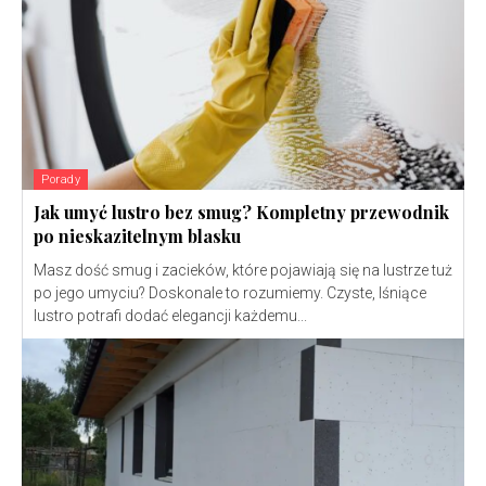
Porady
Jak umyć lustro bez smug? Kompletny przewodnik
po nieskazitelnym blasku
Masz dość smug i zacieków, które pojawiają się na lustrze tuż
po jego umyciu? Doskonale to rozumiemy. Czyste, lśniące
lustro potrafi dodać elegancji każdemu...