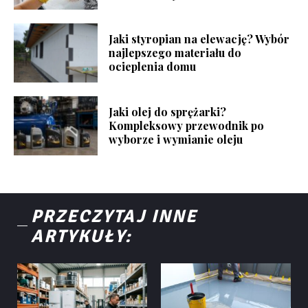
Jaki styropian na elewację? Wybór
najlepszego materiału do
ocieplenia domu
Jaki olej do sprężarki?
Kompleksowy przewodnik po
wyborze i wymianie oleju
PRZECZYTAJ INNE
ARTYKUŁY: