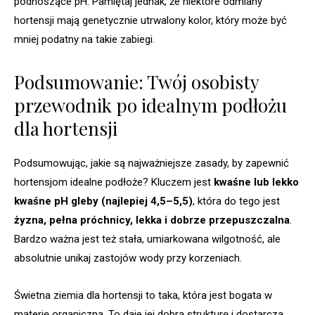
podnoszące pH. Pamiętaj jednak, że niektóre odmiany
hortensji mają genetycznie utrwalony kolor, który może być
mniej podatny na takie zabiegi.
Podsumowanie: Twój osobisty
przewodnik po idealnym podłożu
dla hortensji
Podsumowując, jakie są najważniejsze zasady, by zapewnić
hortensjom idealne podłoże? Kluczem jest
kwaśne lub lekko
kwaśne pH gleby (najlepiej 4,5–5,5)
, która do tego jest
żyzna, pełna próchnicy, lekka i dobrze przepuszczalna
.
Bardzo ważna jest też stała, umiarkowana wilgotność, ale
absolutnie unikaj zastojów wody przy korzeniach.
Świetna ziemia dla hortensji to taka, która jest bogata w
materię organiczną. To daje jej dobrą strukturę i dostarcza