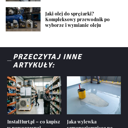
Jaki olej do sprężarki?
Kompleksowy przewodnik po
wyborze i wymianie oleju
PRZECZYTAJ INNE
ARTYKUŁY:
InstalHurt.pl – co kupisz
Jaka wylewka
w nowoczesnej
samopoziomująca na