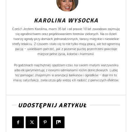
KAROLINA WYSOCKA
Cześć! Jestem Karolina, mam 35 lat i od prawie 10 lat zawodowo zajmuję
się ogrodnictwem oraz projektowaniem terenów zielonych. Na co dzień
tworzę ogrody przy domach jednorodzinnych, tarasy miejskie i niewielkie
strefy relaksu. Z czasem stało się to nie tylko moją pracą, ale też ogromną
pasją – uwielbiam patrzeć, jak z pozornie pustej przestrzeni powstaje
miejsce pełne życia, kolorów i harmonii.
Po godzinach najchętniej spędzam czas na swoim małym warzywniku
albo eksperymentuję z nowymi odmianami roślin doniczkowych. Lubię
też pomagać znajomym w aranżacji balkonów i ogródków – daje mi to
masę satysfakcji, zwłaszcza gdy widzę ich radość z pierwszych efektów.
UDOSTĘPNIJ ARTYKUŁ