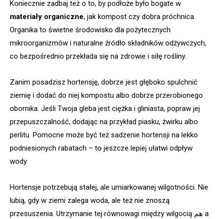
Koniecznie zadbaj też o to, by podłoże było bogate w
materiały organiczne
, jak kompost czy dobra próchnica.
Organika to świetne środowisko dla pożytecznych
mikroorganizmów i naturalne źródło składników odżywczych,
co bezpośrednio przekłada się na zdrowie i siłę rośliny.
Zanim posadzisz hortensję, dobrze jest głęboko spulchnić
ziemię i dodać do niej kompostu albo dobrze przerobionego
obornika. Jeśli Twoja gleba jest ciężka i gliniasta, popraw jej
przepuszczalność, dodając na przykład piasku, żwirku albo
perlitu. Pomocne może być też sadzenie hortensji na lekko
podniesionych rabatach – to jeszcze lepiej ułatwi odpływ
wody.
Hortensje potrzebują stałej, ale umiarkowanej wilgotności. Nie
lubią, gdy w ziemi zalega woda, ale też nie znoszą
przesuszenia. Utrzymanie tej równowagi między wilgocią هم a