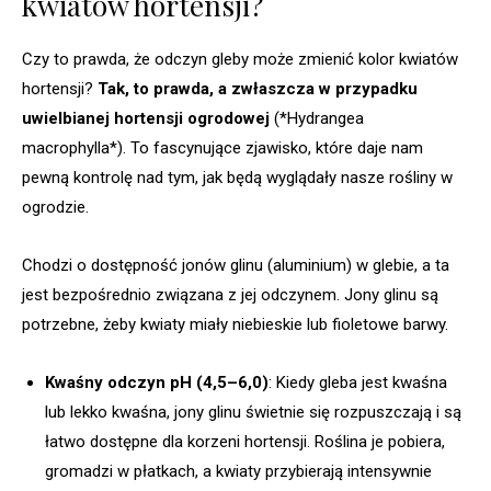
kwiatów hortensji?
Czy to prawda, że odczyn gleby może zmienić kolor kwiatów
hortensji?
Tak, to prawda, a zwłaszcza w przypadku
uwielbianej hortensji ogrodowej
(*Hydrangea
macrophylla*). To fascynujące zjawisko, które daje nam
pewną kontrolę nad tym, jak będą wyglądały nasze rośliny w
ogrodzie.
Chodzi o dostępność jonów glinu (aluminium) w glebie, a ta
jest bezpośrednio związana z jej odczynem. Jony glinu są
potrzebne, żeby kwiaty miały niebieskie lub fioletowe barwy.
Kwaśny odczyn pH (4,5–6,0)
: Kiedy gleba jest kwaśna
lub lekko kwaśna, jony glinu świetnie się rozpuszczają i są
łatwo dostępne dla korzeni hortensji. Roślina je pobiera,
gromadzi w płatkach, a kwiaty przybierają intensywnie