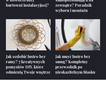
hurtowni instalacyjnej?
zewnątrz? Poradnik
wyboru i montażu
Jak ozdobić lustro bez
Jak umyć lustro bez
ramy? 7 kreatywnych
smug? Kompletny
pomysłów DIY, które
przewodnik po
odmienią Twoje wnętrze
nieskazitelnym blasku