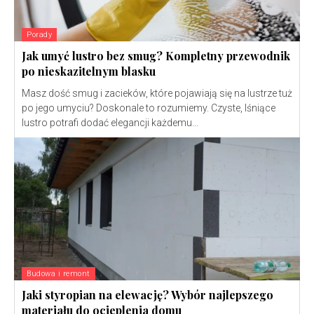
Porady
Jak umyć lustro bez smug? Kompletny przewodnik
po nieskazitelnym blasku
Masz dość smug i zacieków, które pojawiają się na lustrze tuż
po jego umyciu? Doskonale to rozumiemy. Czyste, lśniące
lustro potrafi dodać elegancji każdemu...
Budowa i remont
Jaki styropian na elewację? Wybór najlepszego
materiału do ocieplenia domu