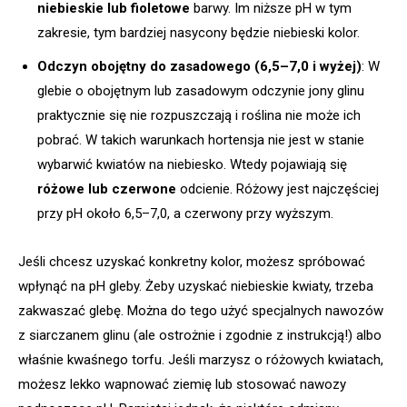
niebieskie lub fioletowe
barwy. Im niższe pH w tym
zakresie, tym bardziej nasycony będzie niebieski kolor.
Odczyn obojętny do zasadowego (6,5–7,0 i wyżej)
: W
glebie o obojętnym lub zasadowym odczynie jony glinu
praktycznie się nie rozpuszczają i roślina nie może ich
pobrać. W takich warunkach hortensja nie jest w stanie
wybarwić kwiatów na niebiesko. Wtedy pojawiają się
różowe lub czerwone
odcienie. Różowy jest najczęściej
przy pH około 6,5–7,0, a czerwony przy wyższym.
Jeśli chcesz uzyskać konkretny kolor, możesz spróbować
wpłynąć na pH gleby. Żeby uzyskać niebieskie kwiaty, trzeba
zakwaszać glebę. Można do tego użyć specjalnych nawozów
z siarczanem glinu (ale ostrożnie i zgodnie z instrukcją!) albo
właśnie kwaśnego torfu. Jeśli marzysz o różowych kwiatach,
możesz lekko wapnować ziemię lub stosować nawozy