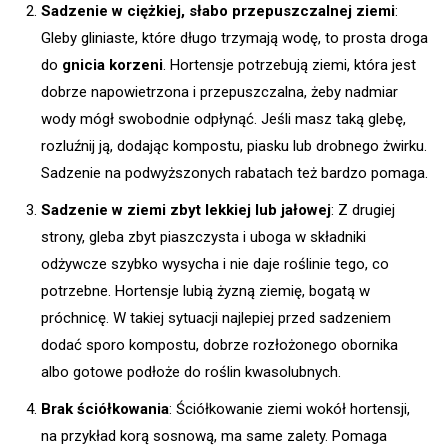
Sadzenie w ciężkiej, słabo przepuszczalnej ziemi
:
Gleby gliniaste, które długo trzymają wodę, to prosta droga
do
gnicia korzeni
. Hortensje potrzebują ziemi, która jest
dobrze napowietrzona i przepuszczalna, żeby nadmiar
wody mógł swobodnie odpłynąć. Jeśli masz taką glebę,
rozluźnij ją, dodając kompostu, piasku lub drobnego żwirku.
Sadzenie na podwyższonych rabatach też bardzo pomaga.
Sadzenie w ziemi zbyt lekkiej lub jałowej
: Z drugiej
strony, gleba zbyt piaszczysta i uboga w składniki
odżywcze szybko wysycha i nie daje roślinie tego, co
potrzebne. Hortensje lubią żyzną ziemię, bogatą w
próchnicę. W takiej sytuacji najlepiej przed sadzeniem
dodać sporo kompostu, dobrze rozłożonego obornika
albo gotowe podłoże do roślin kwasolubnych.
Brak ściółkowania
: Ściółkowanie ziemi wokół hortensji,
na przykład korą sosnową, ma same zalety. Pomaga