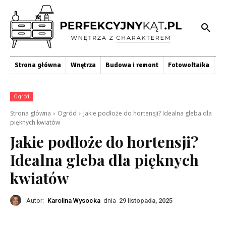
Strona główna
Wnętrza
Budowa i remont
Fotowoltaika
O
Ogród
Strona główna
Ogród
Jakie podłoże do hortensji? Idealna gleba dla
pięknych kwiatów
Jakie podłoże do hortensji?
Idealna gleba dla pięknych
kwiatów
Autor:
Karolina Wysocka
dnia
29 listopada, 2025