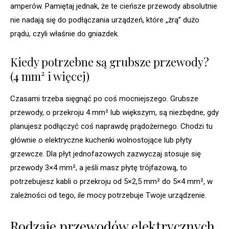
amperów. Pamiętaj jednak, że te cieńsze przewody absolutnie
nie nadają się do podłączania urządzeń, które „żrą” dużo
prądu, czyli właśnie do gniazdek.
Kiedy potrzebne są grubsze przewody?
(4 mm² i więcej)
Czasami trzeba sięgnąć po coś mocniejszego. Grubsze
przewody, o przekroju 4 mm² lub większym, są niezbędne, gdy
planujesz podłączyć coś naprawdę prądożernego. Chodzi tu
głównie o elektryczne kuchenki wolnostojące lub płyty
grzewcze. Dla płyt jednofazowych zazwyczaj stosuje się
przewody 3×4 mm², a jeśli masz płytę trójfazową, to
potrzebujesz kabli o przekroju od 5×2,5 mm² do 5×4 mm², w
zależności od tego, ile mocy potrzebuje Twoje urządzenie.
Rodzaje przewodów elektrycznych