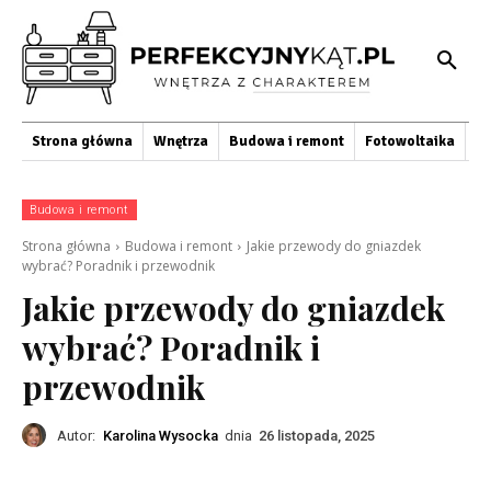
Strona główna
Wnętrza
Budowa i remont
Fotowoltaika
O
Budowa i remont
Strona główna
Budowa i remont
Jakie przewody do gniazdek
wybrać? Poradnik i przewodnik
Jakie przewody do gniazdek
wybrać? Poradnik i
przewodnik
Autor:
Karolina Wysocka
dnia
26 listopada, 2025