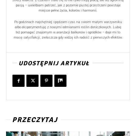
strefy relaksu. Z czasem stało się to nie tylko moją pracą, ale też ogromną
pasją – uwielbiam patrzeć, jak z pozornie pustej przestrzeni powstaje
miejsce pełne życia, kolorów i harmonii.
Po godzinach najchętniej spędzam czas na swoim małym warzywniku
albo eksperymentuję z nowymi odmianami roślin doniczkowych. Lubię
też pomagać znajomym w aranżacji balkonów i ogródków – daje mi to
masę satysfakcji, zwłaszcza gdy widzę ich radość z pierwszych efektów.
UDOSTĘPNIJ ARTYKUŁ
PRZECZYTAJ