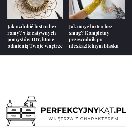
Jak ozdobić lustro bez
Jak umyć lustro bez
ramy? 7 kreatywnych
smug? Kompletny
pomysłów DIY, które
przewodnik po
odmienią Twoje wnętrze
nieskazitelnym blasku