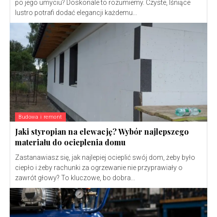
po jego umyciu? Doskonale to rozumiemy. Czyste, lśniące
lustro potrafi dodać elegancji każdemu...
Budowa i remont
Jaki styropian na elewację? Wybór najlepszego
materiału do ocieplenia domu
Zastanawiasz się, jak najlepiej ocieplić swój dom, żeby było
ciepło i żeby rachunki za ogrzewanie nie przyprawiały o
zawrót głowy? To kluczowe, bo dobra...