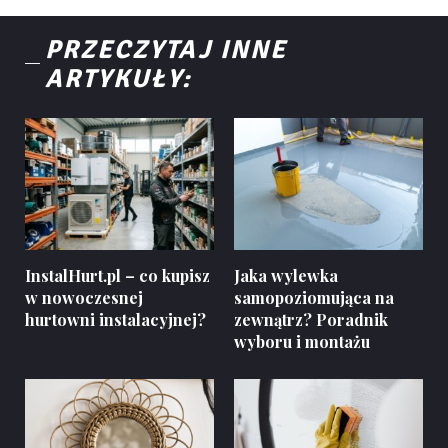
PRZECZYTAJ INNE
ARTYKUŁY:
InstalHurt.pl – co kupisz
Jaka wylewka
w nowoczesnej
samopoziomująca na
hurtowni instalacyjnej?
zewnątrz? Poradnik
wyboru i montażu