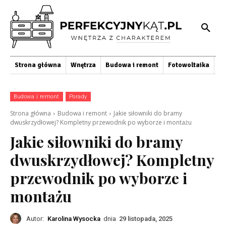
Strona główna
Wnętrza
Budowa i remont
Fotowoltaika
O
Budowa i remont
Porady
Strona główna
Budowa i remont
Jakie siłowniki do bramy
dwuskrzydłowej? Kompletny przewodnik po wyborze i montażu
Jakie siłowniki do bramy
dwuskrzydłowej? Kompletny
przewodnik po wyborze i
montażu
Autor:
Karolina Wysocka
dnia
29 listopada, 2025