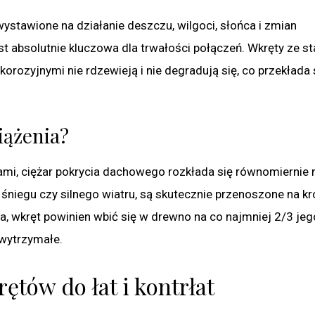
ń wystawione na działanie deszczu, wilgoci, słońca i zmian
st absolutnie kluczowa dla trwałości połączeń. Wkręty ze sta
orozyjnymi nie rdzewieją i nie degradują się, co przekłada 
iążenia?
ami, ciężar pokrycia dachowego rozkłada się równomiernie 
śniegu czy silnego wiatru, są skutecznie przenoszone na kr
ia, wkręt powinien wbić się w drewno na co najmniej 2/3 jeg
 wytrzymałe.
ętów do łat i kontrłat