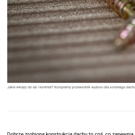
Jakie wkręty do łat i kontrłat? Kompletny przewodnik wyboru dla solidnego dach
Dobrze zrobiona konstrukcja dachu to coś, co zapewni