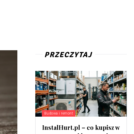
PRZECZYTAJ
Budowa i remont
InstalHurt.pl – co kupisz w