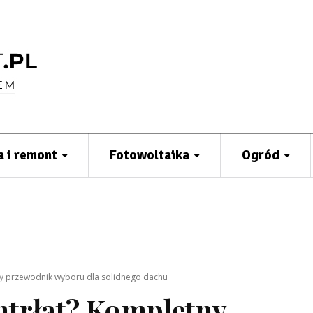
 i remont
Fotowoltaika
Ogród
etny przewodnik wyboru dla solidnego dachu
ontrłat? Kompletny