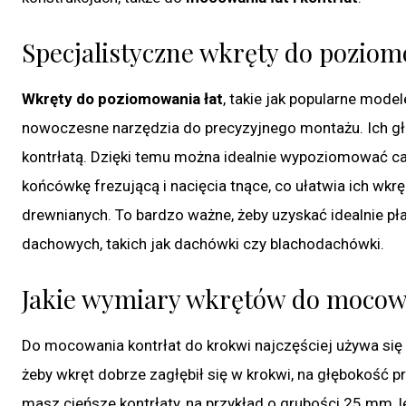
Specjalistyczne wkręty do poziom
Wkręty do poziomowania łat
, takie jak popularne mod
nowoczesne narzędzia do precyzyjnego montażu. Ich głó
kontrłatą. Dzięki temu można idealnie wypoziomować ca
końcówkę frezującą i nacięcia tnące, co ułatwia ich wkrę
drewnianych. To bardzo ważne, żeby uzyskać idealnie pła
dachowych, takich jak dachówki czy blachodachówki.
Jakie wymiary wkrętów do mocow
Do mocowania kontrłat do krokwi najczęściej używa się
żeby wkręt dobrze zagłębił się w krokwi, na głębokość
masz cieńsze kontrłaty, na przykład o grubości 25 mm,