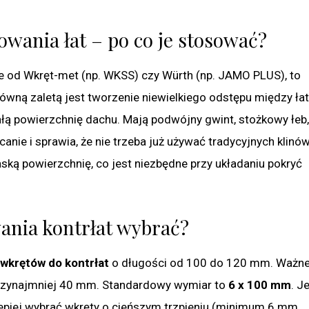
owania łat – po co je stosować?
ele od Wkręt-met (np. WKSS) czy Würth (np. JAMO PLUS), to
wną zaletą jest tworzenie niewielkiego odstępu między łat
łą powierzchnię dachu. Mają podwójny gwint, stożkowy łeb,
canie i sprawia, że nie trzeba już używać tradycyjnych klinó
ską powierzchnię, co jest niezbędne przy układaniu pokryć
ania kontrłat wybrać?
wkrętów do kontrłat
o długości od 100 do 120 mm. Ważne 
 przynajmniej 40 mm. Standardowy wymiar to
6 x 100 mm
. Je
 lepiej wybrać wkręty o cieńszym trzpieniu (minimum 6 mm