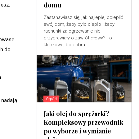
domu
jesz.
Zastanawiasz się, jak najlepiej ocieplić
swój dom, żeby było ciepło i żeby
rachunki za ogrzewanie nie
przyprawiały o zawrót głowy? To
towane
kluczowe, bo dobra...
ch do
a
Ogród
e nadają
Jaki olej do sprężarki?
Kompleksowy przewodnik
po wyborze i wymianie