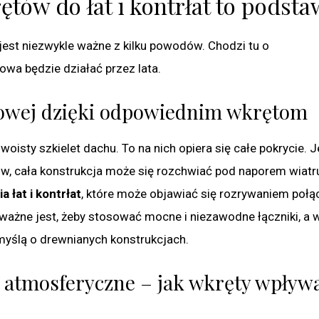
tów do łat i kontrłat to podsta
 jest niezwykle ważne z kilku powodów. Chodzi tu o
owa będzie działać przez lata.
howej dzięki odpowiednim wkrętom
oisty szkielet dachu. To na nich opiera się całe pokrycie. J
ów, cała konstrukcja może się rozchwiać pod naporem wiatr
 łat i kontrłat
, które może objawiać się rozrywaniem połą
ważne jest, żeby stosować mocne i niezawodne łączniki, a 
 myślą o drewnianych konstrukcjach.
 atmosferyczne – jak wkręty wpływ