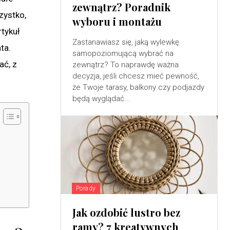
zewnątrz? Poradnik
zystko,
wyboru i montażu
rtykuł
Zastanawiasz się, jaką wylewkę
ta.
samopoziomującą wybrać na
ać, z
zewnątrz? To naprawdę ważna
decyzja, jeśli chcesz mieć pewność,
że Twoje tarasy, balkony czy podjazdy
będą wyglądać...
Porady
Jak ozdobić lustro bez
ramy? 7 kreatywnych