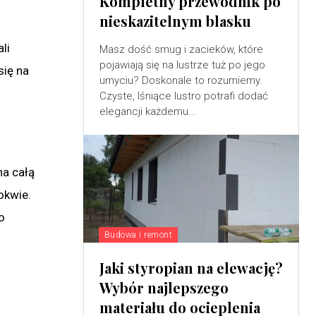
Kompletny przewodnik po
nieskazitelnym blasku
li
Masz dość smug i zacieków, które
pojawiają się na lustrze tuż po jego
się na
umyciu? Doskonale to rozumiemy.
Czyste, lśniące lustro potrafi dodać
elegancji każdemu...
na całą
okwie.
o
Budowa i remont
Jaki styropian na elewację?
Wybór najlepszego
materiału do ocieplenia