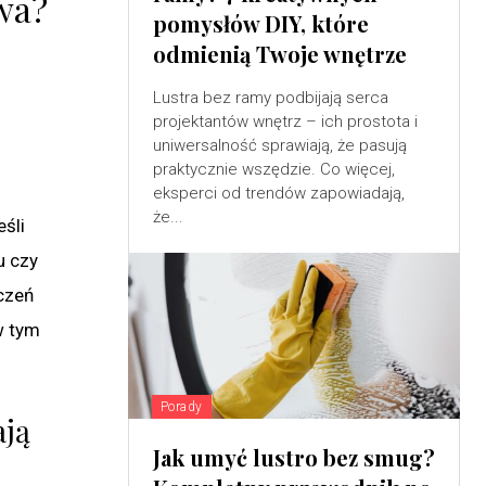
wa?
pomysłów DIY, które
odmienią Twoje wnętrze
Lustra bez ramy podbijają serca
projektantów wnętrz – ich prostota i
uniwersalność sprawiają, że pasują
praktycznie wszędzie. Co więcej,
eksperci od trendów zapowiadają,
że...
eśli
u czy
czeń
w tym
Porady
ają
Jak umyć lustro bez smug?