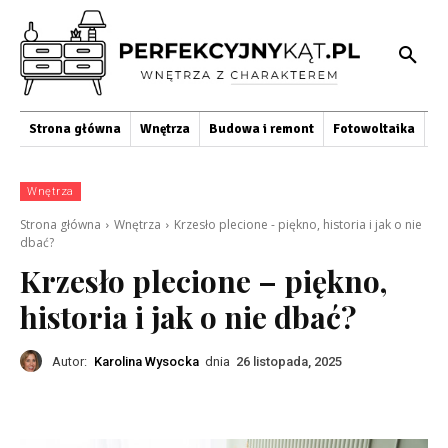
Strona główna
Wnętrza
Budowa i remont
Fotowoltaika
O
Wnętrza
Strona główna
Wnętrza
Krzesło plecione - piękno, historia i jak o nie
dbać?
Krzesło plecione – piękno,
historia i jak o nie dbać?
Autor:
Karolina Wysocka
dnia
26 listopada, 2025