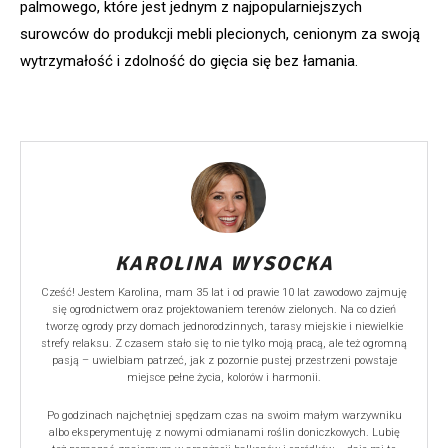
palmowego, które jest jednym z najpopularniejszych
surowców do produkcji mebli plecionych, cenionym za swoją
wytrzymałość i zdolność do gięcia się bez łamania.
KAROLINA WYSOCKA
Cześć! Jestem Karolina, mam 35 lat i od prawie 10 lat zawodowo zajmuję
się ogrodnictwem oraz projektowaniem terenów zielonych. Na co dzień
tworzę ogrody przy domach jednorodzinnych, tarasy miejskie i niewielkie
strefy relaksu. Z czasem stało się to nie tylko moją pracą, ale też ogromną
pasją – uwielbiam patrzeć, jak z pozornie pustej przestrzeni powstaje
miejsce pełne życia, kolorów i harmonii.
Po godzinach najchętniej spędzam czas na swoim małym warzywniku
albo eksperymentuję z nowymi odmianami roślin doniczkowych. Lubię