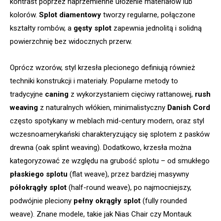
kontrast poprzez naprzemienne ułożenie materiałów lub
kolorów.
Splot diamentowy
tworzy regularne, połączone
kształty rombów, a
gęsty splot
zapewnia jednolitą i solidną
powierzchnię bez widocznych przerw.
Oprócz wzorów, styl krzesła plecionego definiują również
techniki konstrukcji i materiały. Popularne metody to
tradycyjne
caning
z wykorzystaniem cięciwy rattanowej,
rush
weaving
z naturalnych włókien, minimalistyczny
Danish Cord
często spotykany w meblach mid-century modern, oraz styl
wczesnoamerykański charakteryzujący się splotem z pasków
drewna (oak splint weaving). Dodatkowo, krzesła można
kategoryzować ze względu na grubość splotu – od smukłego
płaskiego splotu
(flat weave), przez bardziej masywny
półokrągły splot
(half-round weave), po najmocniejszy,
podwójnie pleciony
pełny okrągły splot
(fully rounded
weave). Znane modele, takie jak Nias Chair czy Montauk