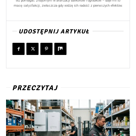
też pomagać znajomym w aranżacji balkonów i ogródków – daje mi to
masę satysfakcji, zwłaszcza gdy widzę ich radość z pierwszych efektów.
UDOSTĘPNIJ ARTYKUŁ
PRZECZYTAJ