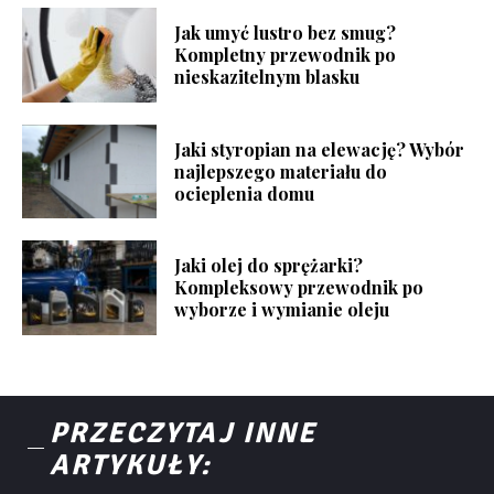
Jak umyć lustro bez smug?
Kompletny przewodnik po
nieskazitelnym blasku
Jaki styropian na elewację? Wybór
najlepszego materiału do
ocieplenia domu
Jaki olej do sprężarki?
Kompleksowy przewodnik po
wyborze i wymianie oleju
PRZECZYTAJ INNE
ARTYKUŁY: