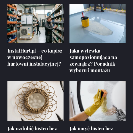
InstalHurt.pl – co kupisz
Jaka wylewka
w nowoczesnej
samopoziomująca na
hurtowni instalacyjnej?
zewnątrz? Poradnik
wyboru i montażu
Jak ozdobić lustro bez
Jak umyć lustro bez