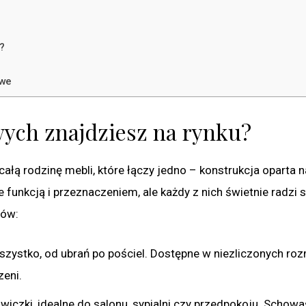
?
owe
wych znajdziesz na rynku?
ą rodzinę mebli, które łączy jedno – konstrukcja oparta n
 funkcją i przeznaczeniem, ale każdy z nich świetnie radzi s
dów:
szystko, od ubrań po pościel. Dostępne w niezliczonych ro
zeni.
iczki, idealne do salonu, sypialni czy przedpokoju. Schow