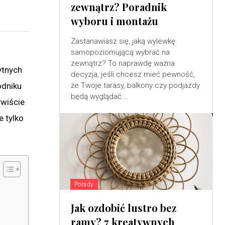
zewnątrz? Poradnik
wyboru i montażu
Zastanawiasz się, jaką wylewkę
samopoziomującą wybrać na
zewnątrz? To naprawdę ważna
ytnych
decyzja, jeśli chcesz mieć pewność,
że Twoje tarasy, balkony czy podjazdy
odniku
będą wyglądać...
ywiście
e tylko
Porady
Jak ozdobić lustro bez
ramy? 7 kreatywnych