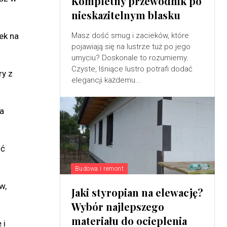
Kompletny przewodnik po
nieskazitelnym blasku
Masz dość smug i zacieków, które
ek na
pojawiają się na lustrze tuż po jego
umyciu? Doskonale to rozumiemy.
Czyste, lśniące lustro potrafi dodać
ry z
elegancji każdemu...
a
ić
Budowa i remont
w,
Jaki styropian na elewację?
Wybór najlepszego
materiału do ocieplenia
 i