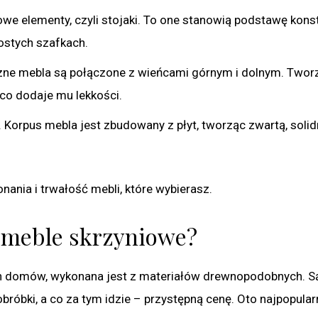
owe elementy, czyli stojaki. To one stanowią podstawę konst
ostych szafkach.
ne mebla są połączone z wieńcami górnym i dolnym. Tworz
 co dodaje mu lekkości.
 Korpus mebla jest zbudowany z płyt, tworząc zwartą, soli
ania i trwałość mebli, które wybierasz.
ą meble skrzyniowe?
ych domów, wykonana jest z materiałów drewnopodobnych. S
róbki, a co za tym idzie – przystępną cenę. Oto najpopular