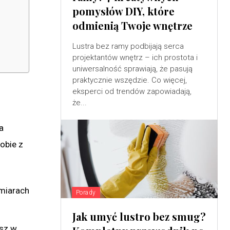
pomysłów DIY, które
odmienią Twoje wnętrze
Lustra bez ramy podbijają serca
projektantów wnętrz – ich prostota i
uniwersalność sprawiają, że pasują
praktycznie wszędzie. Co więcej,
eksperci od trendów zapowiadają,
że...
a
obie z
zmiarach
Porady
Jak umyć lustro bez smug?
asz w