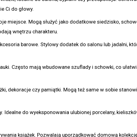
zie Ci do głowy.
woje miejsce. Mogą służyć jako dodatkowe siedzisko, schow
odają wnętrzu charakteru.
akcesoria barowe. Stylowy dodatek do salonu lub jadalni, któ
uki. Często mają wbudowane szuflady i schowki, co ułatwi
żki, dekoracje czy pamiątki. Mogą też same w sobie stanow
. Idealne do wyeksponowania ulubionej porcelany, kieliszkó
ywania książek. Pozwalają uporządkować domową kolekcję