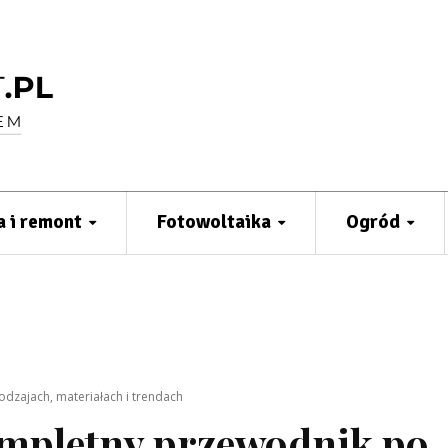
 i remont
Fotowoltaika
Ogród
dzajach, materiałach i trendach
ompletny przewodnik po