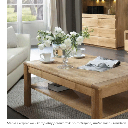
Meble skrzyniowe - kompletny przewodnik po rodzajach, materiałach i trendach