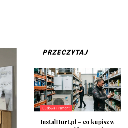
PRZECZYTAJ
Budowa i remont
InstalHurt.pl – co kupisz w