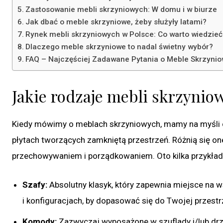
Zastosowanie mebli skrzyniowych: W domu i w biurze
Jak dbać o meble skrzyniowe, żeby służyły latami?
Rynek mebli skrzyniowych w Polsce: Co warto wiedzieć
Dlaczego meble skrzyniowe to nadal świetny wybór?
FAQ – Najczęściej Zadawane Pytania o Meble Skrzyni
Jakie rodzaje mebli skrzynio
Kiedy mówimy o meblach skrzyniowych, mamy na myśli cał
płytach tworzących zamkniętą przestrzeń. Różnią się one
przechowywaniem i porządkowaniem. Oto kilka przykła
Szafy:
Absolutny klasyk, który zapewnia miejsce na w
i konfiguracjach, by dopasować się do Twojej przestr
Komody:
Zazwyczaj wyposażone w szuflady i/lub drzw