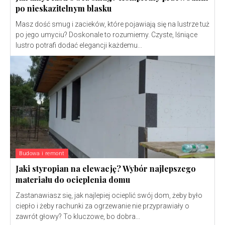
po nieskazitelnym blasku
Masz dość smug i zacieków, które pojawiają się na lustrze tuż
po jego umyciu? Doskonale to rozumiemy. Czyste, lśniące
lustro potrafi dodać elegancji każdemu...
Budowa i remont
Jaki styropian na elewację? Wybór najlepszego
materiału do ocieplenia domu
Zastanawiasz się, jak najlepiej ocieplić swój dom, żeby było
ciepło i żeby rachunki za ogrzewanie nie przyprawiały o
zawrót głowy? To kluczowe, bo dobra...