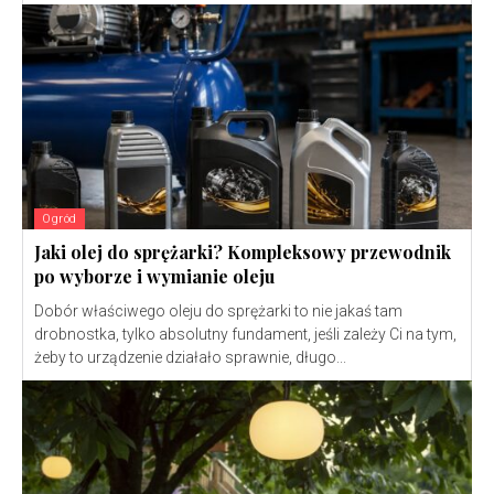
Ogród
Jaki olej do sprężarki? Kompleksowy przewodnik
po wyborze i wymianie oleju
Dobór właściwego oleju do sprężarki to nie jakaś tam
drobnostka, tylko absolutny fundament, jeśli zależy Ci na tym,
żeby to urządzenie działało sprawnie, długo...