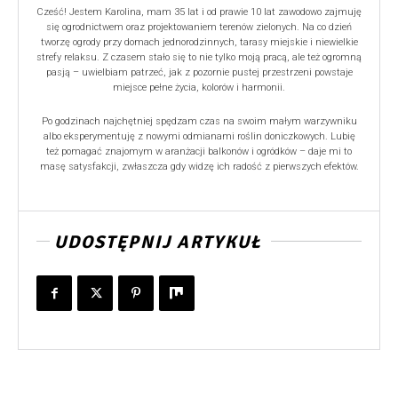
Cześć! Jestem Karolina, mam 35 lat i od prawie 10 lat zawodowo zajmuję
się ogrodnictwem oraz projektowaniem terenów zielonych. Na co dzień
tworzę ogrody przy domach jednorodzinnych, tarasy miejskie i niewielkie
strefy relaksu. Z czasem stało się to nie tylko moją pracą, ale też ogromną
pasją – uwielbiam patrzeć, jak z pozornie pustej przestrzeni powstaje
miejsce pełne życia, kolorów i harmonii.
Po godzinach najchętniej spędzam czas na swoim małym warzywniku
albo eksperymentuję z nowymi odmianami roślin doniczkowych. Lubię
też pomagać znajomym w aranżacji balkonów i ogródków – daje mi to
masę satysfakcji, zwłaszcza gdy widzę ich radość z pierwszych efektów.
UDOSTĘPNIJ ARTYKUŁ