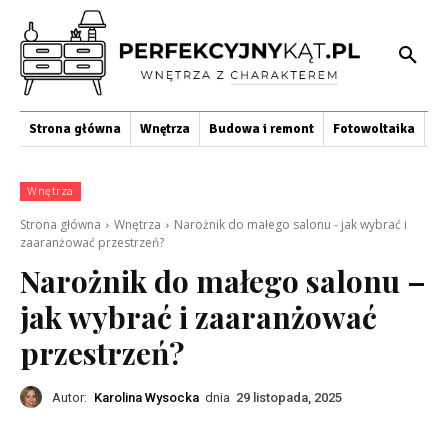
Strona główna
Wnętrza
Budowa i remont
Fotowoltaika
O
Wnętrza
Strona główna
Wnętrza
Narożnik do małego salonu - jak wybrać i
zaaranżować przestrzeń?
Narożnik do małego salonu –
jak wybrać i zaaranżować
przestrzeń?
Autor:
Karolina Wysocka
dnia
29 listopada, 2025