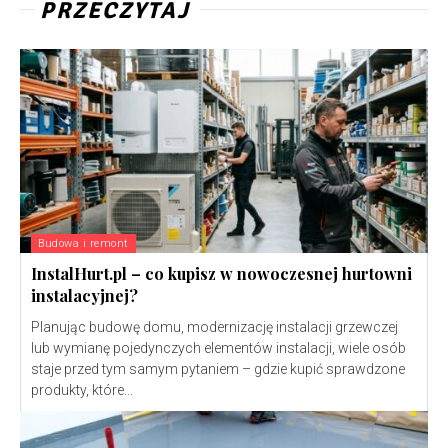
PRZECZYTAJ
Budowa i remont
InstalHurt.pl – co kupisz w nowoczesnej hurtowni
instalacyjnej?
Planując budowę domu, modernizację instalacji grzewczej
lub wymianę pojedynczych elementów instalacji, wiele osób
staje przed tym samym pytaniem – gdzie kupić sprawdzone
produkty, które...